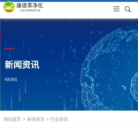
新闻资讯
NEWS
>
>
网站首页
新闻资讯
行业资讯