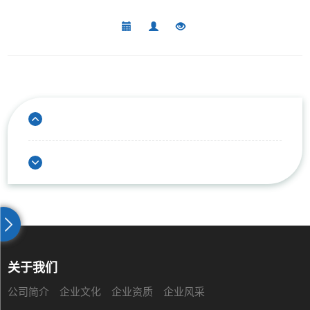
关于我们
公司简介
企业文化
企业资质
企业风采