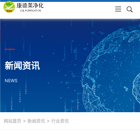
新闻资讯
NEWS
>
>
网站首页
新闻资讯
行业资讯