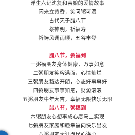
浮生六记沈复和芸娘的爱情故事
闲来立黄昏，笑问粥可温
古代天子腊八节
祭神明，祈福寿
祈祷风调雨顺，五谷丰登
腊八节，粥福到
一粥福朋友身体健康，万事如意
二粥朋友笑容满面，心情灿烂
三粥朋友豁达开朗，心态好事事好
四粥朋友事事知意，财源滚滚
五粥朋友牛年大吉，幸福无限快乐无限
腊八节，粥福到
六粥朋友心想事成心愿马上实现
七粥朋友家庭和睦幸福向快乐出发
八粥朋友天涯咫尺心连心