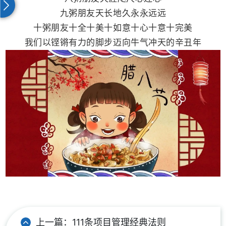
九粥朋友天长地久永永远远
十粥朋友十全十美十如意十心十意十完美
我们以铿锵有力的脚步迈向牛气冲天的辛丑年
上一篇：
111条项目管理经典法则