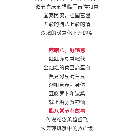
双节喜庆五福临门吉祥如意
国泰民安，祖国富强
五彩的腊八七彩的情
浓浓的暖意化不开的爰
吃腊八，好惬意
红红赤豆香糯软
金灿烂的黄豆高蛋白
黑豆绿豆荷兰豆
杂粮营养利身体
豆腐罗卜和波菜
就上糖蒜赛神仙
腊八粥节有故事
传说纪念英雄岳飞
朱元璋饥饿中的救命饭