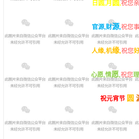
圆
日圆,月
,
祝您
源
官源,财
,
祝您
,
,
缘
人缘
机
祝您
,
,
愿
心愿
情
祝您
圆 
祝元宵节 