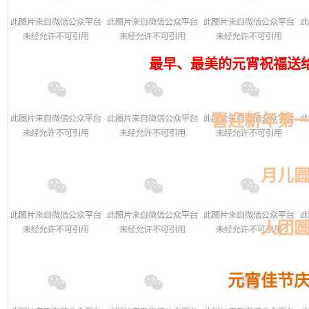
最早、最美的元宵祝福送
喜迎新年第
月儿
人团
元宵佳节